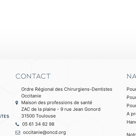
Contact
Na
Ordre Régional des Chirurgiens-Dentistes
Pour
Occitanie
Pour
Maison des professions de santé
Pour
ZAC de la plaine - 9 rue Jean Gonord
A pr
31500 Toulouse
stes
Han
05 61 34 82 98
occitanie@oncd.org
Not