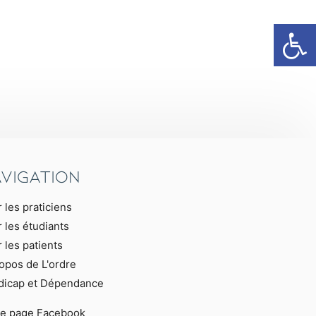
vigation
 les praticiens
 les étudiants
 les patients
opos de L'ordre
dicap et Dépendance
re page Facebook