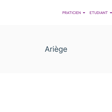
arrow_drop_down
arrow_dro
Praticien
Etudiant
Ariège